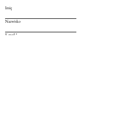
Imię
Nazwisko
E-mail
Wiadomość
Prześlij
Informacje
Dostawa
Metody płatności