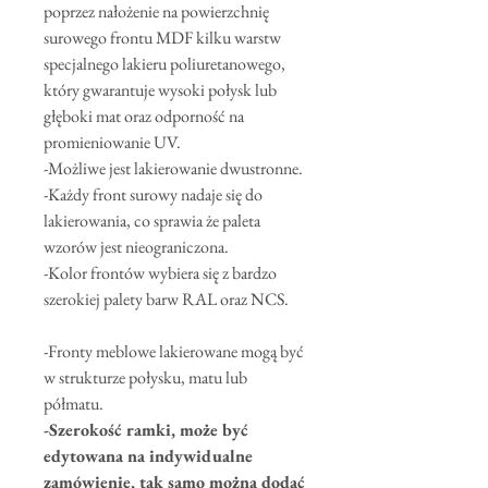
poprzez nałożenie na powierzchnię
surowego frontu MDF kilku warstw
specjalnego lakieru poliuretanowego,
który gwarantuje wysoki połysk lub
głęboki mat oraz odporność na
promieniowanie UV.
-Możliwe jest lakierowanie dwustronne.
-Każdy front surowy nadaje się do
lakierowania, co sprawia że paleta
wzorów jest nieograniczona.
-Kolor frontów wybiera się z bardzo
szerokiej palety barw RAL oraz NCS.
-Fronty meblowe lakierowane mogą być
w strukturze połysku, matu lub
półmatu.
-Szerokość ramki, może być
edytowana na indywidualne
zamówienie, tak samo można dodać