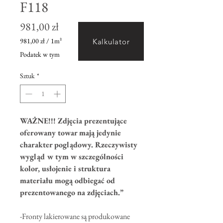
F118
Cena
981,00 zł
981,00 zł
/
1m²
Kalkulator
981,00 zł
Podatek w tym
za
1
Sztuk
*
Metr
kwadratowy
WAŻNE!!! Zdjęcia prezentujące
oferowany towar mają jedynie
charakter poglądowy. Rzeczywisty
wygląd w tym w szczególności
kolor, usłojenie i struktura
materiału mogą odbiegać od
prezentowanego na zdjęciach.”
-Fronty lakierowane są produkowane