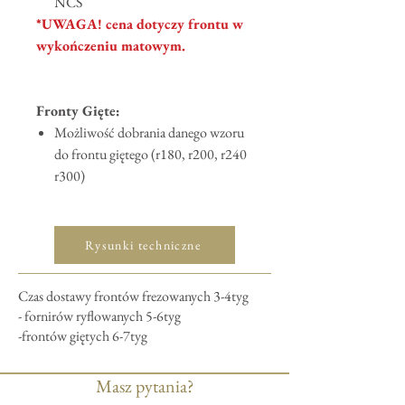
NCS
*UWAGA! cena dotyczy frontu w
wykończeniu matowym.
Fronty Gięte:
Możliwość dobrania danego wzoru
do frontu giętego (r180, r200, r240
r300)
Rysunki techniczne
Czas dostawy frontów frezowanych 3-4tyg
- fornirów ryflowanych 5-6tyg
-frontów giętych 6-7tyg
Masz pytania?