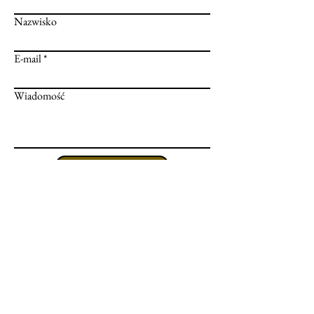
Nazwisko
E-mail
Wiadomość
Prześlij
Informacje
Dostawa
Metody płatności
Zwroty i reklamacje