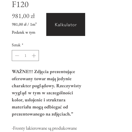
F120
Cena
981,00 zł
981,00 zł
/
1m²
Kalkulator
981,00 zł
Podatek w tym
za
1
Sztuk
*
Metr
kwadratowy
WAŻNE!!! Zdjęcia prezentujące
oferowany towar mają jedynie
charakter poglądowy. Rzeczywisty
wygląd w tym w szczególności
kolor, usłojenie i struktura
materiału mogą odbiegać od
prezentowanego na zdjęciach.”
-Fronty lakierowane są produkowane