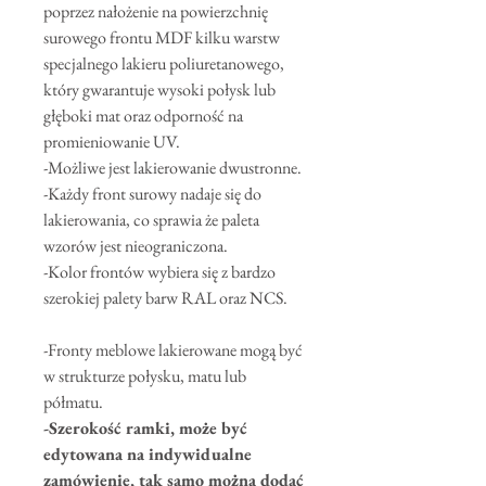
poprzez nałożenie na powierzchnię
surowego frontu MDF kilku warstw
specjalnego lakieru poliuretanowego,
który gwarantuje wysoki połysk lub
głęboki mat oraz odporność na
promieniowanie UV.
-Możliwe jest lakierowanie dwustronne.
-Każdy front surowy nadaje się do
lakierowania, co sprawia że paleta
wzorów jest nieograniczona.
-Kolor frontów wybiera się z bardzo
szerokiej palety barw RAL oraz NCS.
-Fronty meblowe lakierowane mogą być
w strukturze połysku, matu lub
półmatu.
-Szerokość ramki, może być
edytowana na indywidualne
zamówienie, tak samo można dodać