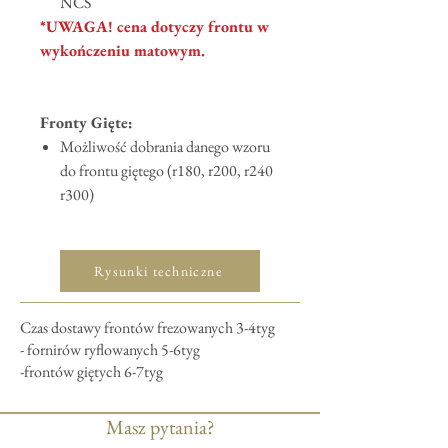
NCS
*UWAGA! cena dotyczy frontu w
wykończeniu matowym.
Fronty Gięte:
Możliwość dobrania danego wzoru
do frontu giętego (r180, r200, r240
r300)
Rysunki techniczne
Czas dostawy frontów frezowanych 3-4tyg
- fornirów ryflowanych 5-6tyg
-frontów giętych 6-7tyg
Masz pytania?