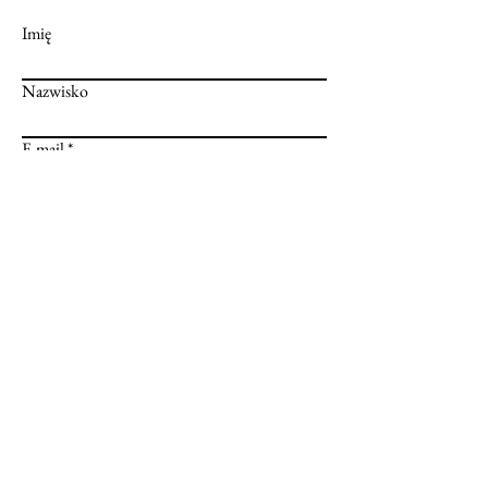
Imię
Nazwisko
E-mail
Wiadomość
Prześlij
Informacje
Dostawa
Metody płatności