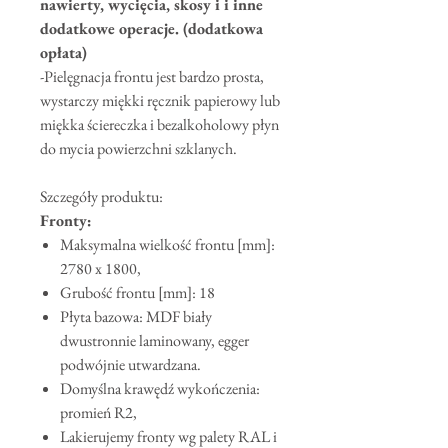
nawierty, wycięcia, skosy i i inne
dodatkowe operacje. (dodatkowa
opłata)
-Pielęgnacja frontu jest bardzo prosta,
wystarczy miękki ręcznik papierowy lub
miękka ściereczka i bezalkoholowy płyn
do mycia powierzchni szklanych.
Szczegóły produktu:
Fronty:
Maksymalna wielkość frontu [mm]:
2780 x 1800,
Grubość frontu [mm]: 18
Płyta bazowa: MDF biały
dwustronnie laminowany, egger
podwójnie utwardzana.
Domyślna krawędź wykończenia:
promień R2,
Lakierujemy fronty wg palety RAL i