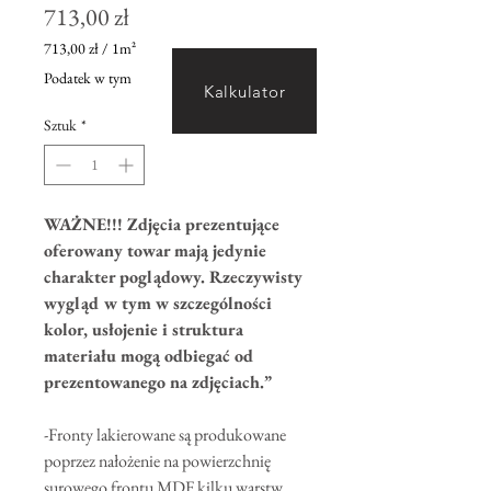
Cena
713,00 zł
713,00 zł
/
1m²
713,00 zł
Podatek w tym
za
Kalkulator
1
Sztuk
*
Metr
kwadratowy
WAŻNE!!! Zdjęcia prezentujące
oferowany towar mają jedynie
charakter poglądowy. Rzeczywisty
wygląd w tym w szczególności
kolor, usłojenie i struktura
materiału mogą odbiegać od
prezentowanego na zdjęciach.”
-Fronty lakierowane są produkowane
poprzez nałożenie na powierzchnię
surowego frontu MDF kilku warstw