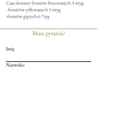
Czas dostawy frontów frezowanych 3-4tyg
- fornirów ryflowanych 5-6tyg
-frontów giętych 6-7tyg
Masz pytania?
Imię
Nazwisko
E-mail
Wiadomość
Prześlij