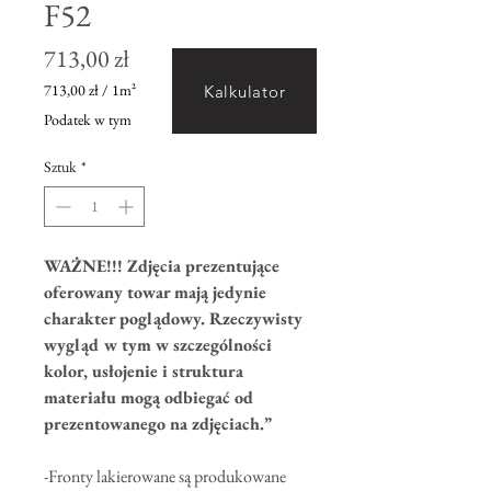
F52
Cena
713,00 zł
713,00 zł
/
1m²
Kalkulator
713,00 zł
Podatek w tym
za
1
Sztuk
*
Metr
kwadratowy
WAŻNE!!! Zdjęcia prezentujące
oferowany towar mają jedynie
charakter poglądowy. Rzeczywisty
wygląd w tym w szczególności
kolor, usłojenie i struktura
materiału mogą odbiegać od
prezentowanego na zdjęciach.”
-Fronty lakierowane są produkowane