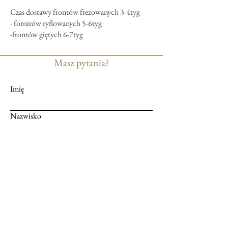
Czas dostawy frontów frezowanych 3-4tyg
- fornirów ryflowanych 5-6tyg
-frontów giętych 6-7tyg
Masz pytania?
Imię
Nazwisko
E-mail
Wiadomość
Prześlij