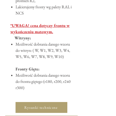
promień R2,
Lakierujemy fronty wg palety RAL i
NCS
*UWAGA! cena dotyczy frontu w
wykończeniu matowym.
Witryny:
Możliwość dobrania danego wzoru
do witryn: ( W, W1, W2, W3, W4,
W5, W6, W7, W8, W9, W10)
Fronty Gięte:
Możliwość dobrania danego wzoru
do frontu giętego (r180, r200, r240
r300)
Rysunki techniczne