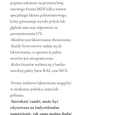
poprzez nałożenie na powierzchnię
surowego frontu MDF kilku warstw
specjalnego lakieru poliuretanowego,
który gwarantuje wysoki połysk lub
głęboki mat oraz odporność na
promieniowanie UV.
-Możliwe jest lakierowanie dwustronne.
-Każdy front surowy nadaje się do
lakierowania, co sprawia że paleta
wzorów jest nieograniczona.
-Kolor frontów wybiera się z bardzo
szerokiej palety barw RAL oraz NCS.
-Fronty meblowe lakierowane mogą być
w strukturze połysku, matu lub
półmatu.
-Szerokość ramki, może być
edytowana na indywidualne
zamówienie, tak samo można dodać